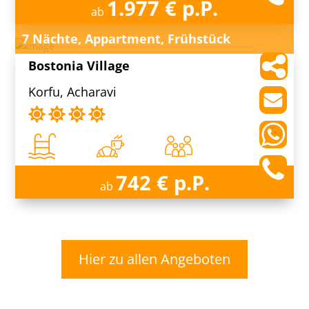
1.977 € p.P.
ab
7 Nächte, Appartment, Frühstück
Bostonia Village
Korfu, Acharavi
742 € p.P.
ab
Hier zu allen Angeboten